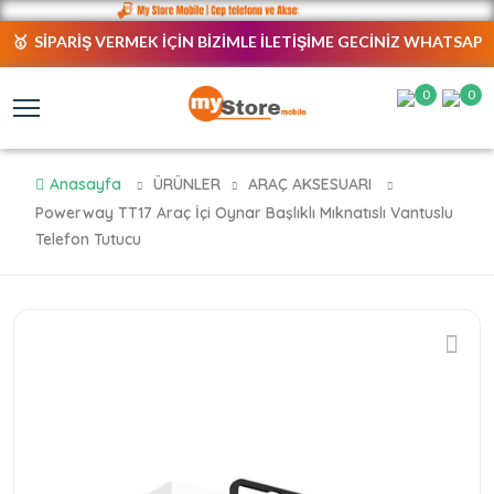
🥇 SİPARİŞ VERMEK İÇİN BİZİMLE İLETİŞİME GECİNİZ WHATSAP
NUMARAMIZ AKTİFTİR. 😎
0
0
Anasayfa
ÜRÜNLER
ARAÇ AKSESUARI
Powerway TT17 Araç İçi Oynar Başlıklı Mıknatıslı Vantuslu
Telefon Tutucu