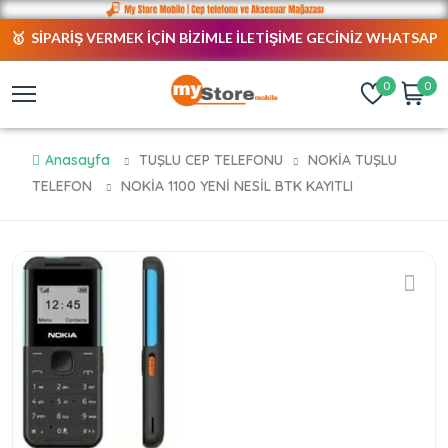
🥇 SİPARİŞ VERMEK İÇİN BİZİMLE İLETİŞİME GECİNİZ WHATSAP
NUMARAMIZ AKTİFTİR. 😎
0
0
Anasayfa
TUŞLU CEP TELEFONU
NOKİA TUŞLU
TELEFON
NOKİA 1100 YENİ NESİL BTK KAYITLI