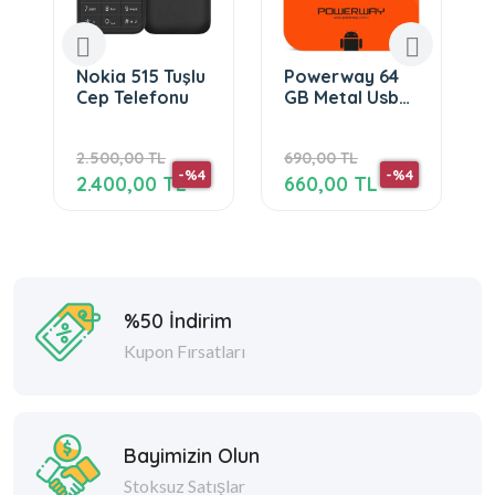
Nokia 515 Tuşlu
Powerway 64
Cep Telefonu
GB Metal Usb
Flash Bellek
Usb 2.0 Data
2.500,00 TL
690,00 TL
Traveler
-%4
-%4
2.400,00 TL
660,00 TL
%50 İndirim
Kupon Fırsatları
Bayimizin Olun
Stoksuz Satışlar